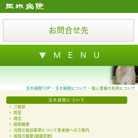
お問合せ先
▼ M E N U
玉木病院TOP
玉木病院について
個人情報の利用について
玉木病院について
ご挨拶
院是
理念
病院概要
当院の施設基準について患者様へのご案内
規程の概要[健康診断]